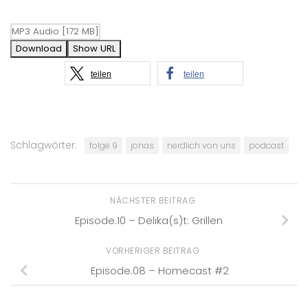
Download
Show URL
teilen
teilen
Schlagwörter:
folge 9
jonas
nerdlich von uns
podcast
NÄCHSTER BEITRAG
Episode.10 – Delika(s)t: Grillen
VORHERIGER BEITRAG
Episode.08 – Homecast #2