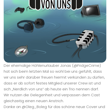
Der ehemalige Höhlenurlauber Jonas (@FridgeCrime)
hat sich beim letzten Mal so wohl bei uns gefühlt, dass
wir uns sehr darüber freuen hiermit verkünden zu dürfen,
dass er ab sofort festes Mitglied unserer Crew ist und
sich „Nerdlich von uns“ ab heute ein Trio nennen darf.
Wir nutzen die Gelegenheit und verpassen dem Cast
gleichzeitig einen neuen Anstrich.
Danke an @Oleg_Boleg für das schöne neue Cover und