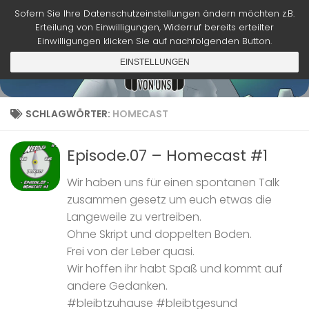
Sofern Sie Ihre Datenschutzeinstellungen ändern möchten z.B.
Zum Inhalt springen
Erteilung von Einwilligungen, Widerruf bereits erteilter
Einwilligungen klicken Sie auf nachfolgenden Button.
EINSTELLUNGEN
SCHLAGWÖRTER:
HOMECAST
Episode.07 – Homecast #1
Wir haben uns für einen spontanen Talk
zusammen gesetz um euch etwas die
Langeweile zu vertreiben.
Ohne Skript und doppelten Boden.
Frei von der Leber quasi.
Wir hoffen ihr habt Spaß und kommt auf
andere Gedanken.
#bleibtzuhause #bleibtgesund